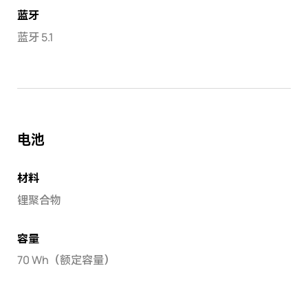
蓝牙
蓝牙 5.1
电池
材料
锂聚合物
容量
70 Wh（额定容量）