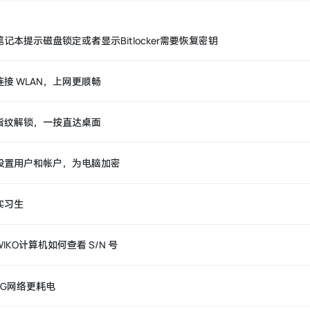
笔记本提示磁盘锁定或者显示Bitlocker需要恢复密钥
连接 WLAN，上网更顺畅
指纹解锁，一按直达桌面
设置用户和帐户，为电脑加密
实习生
WIKO计算机如何查看 S/N 号
5G网络更耗电